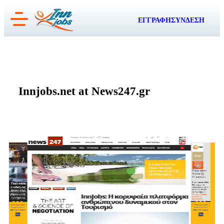
Μετάβαση
ΕΓΓΡΑΦΗ
ΣΥΝΔΕΣΗ
στο
περιεχόμενο
Innjobs.net at News247.gr