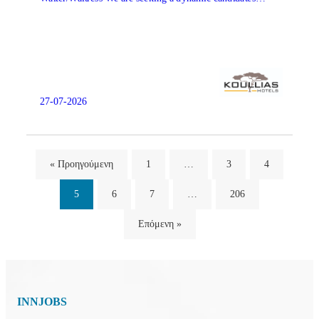
27-07-2026
« Προηγούμενη
1
…
3
4
5
6
7
…
206
Επόμενη »
INNJOBS