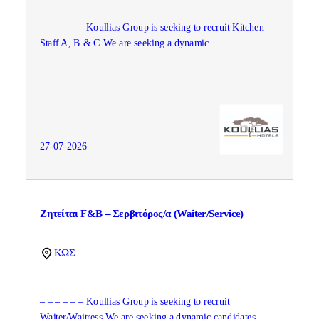
– – – – – – Koullias Group is seeking to recruit Kitchen
Staff A, B & C We are seeking a dynamic…
27-07-2026
Ζητείται F&B – Σερβιτόρος/α (Waiter/Service)
ΚΩΣ
– – – – – – Koullias Group is seeking to recruit
Waiter/Waitress We are seeking a dynamic candidates…