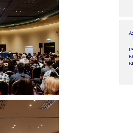
Α
Ί
Ε
Β