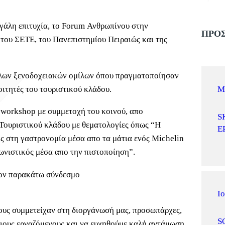
εγάλη επιτυχία, το Forum Ανθρωπίνου στην
ΠΡΟΣ
 του ΣΕΤΕ, του Πανεπιστημίου Πειραιώς και της
άλων ξενοδοχειακών ομίλων όπου πραγματοποίησαν
ιτητές του τουριστικού κλάδου.
Μ
workshop με συμμετοχή του κοινού, απο
S
Τουριστικού κλάδου με θεματολογίες όπως “Η
Ε
ις στη γαστρονομία μέσα απο τα μάτια ενός Michelin
γωνιστικός μέσα απο την πιστοποίηση”.
στον παρακάτω σύνδεσμο
Ιο
υς συμμετείχαν στη διοργάνωσή μας, προσωπάρχες,
S
φιους εργαζόμενους και να ευχηθούμε καλή αντάμωση