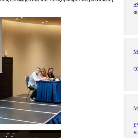
Δ
Φ
Μ
Ο
Μ
Σ
Κ