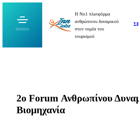
Μετάβαση
Η Νο1 πλaτφόρμα
στο
ανθρώπινου δυναμικού
περιεχόμενο
Σ
menu
στον τομέα του
τουρισμού
2ο Forum Ανθρωπίνου Δυναμ
Βιομηχανία