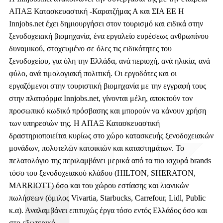
ΑΠΑΞ Κατασκευαστική -Καρατζήμας Α και ΣΙΑ ΕΕ
Η
Innjobs.net έχει δημιουργήσει στον τουρισμό και ειδικά στην
ξενοδοχειακή βιομηχανία, ένα εργαλείο ευρέσεως ανθρωπίνου
δυναμικού, στοχευμένο σε όλες τις ειδικότητες του
ξενοδοχείου, για όλη την Ελλάδα, ανά περιοχή, ανά ηλικία, ανά
φύλο, ανά τιμολογιακή πολιτική. Οι εργοδότες και οι
εργαζόμενοι στην τουριστική βιομηχανία με την εγγραφή τους
στην πλατφόρμα Innjobs.net, γίνονται μέλη, αποκτούν τον
προσωπικό κωδικό πρόσβασης και μπορούν να κάνουν χρήση
των υπηρεσιών της.
Η ΑΠΑΞ Κατασκευαστική
δραστηριοποιείται κυρίως στο χώρο κατασκευής ξενοδοχειακών
μονάδων, πολυτελών κατοικιών και καταστημάτων. Το
πελατολόγιο της περιλαμβάνει μερικά από τα πιο ισχυρά brands
τόσο του ξενοδοχειακού κλάδου (HILTON, SHERATON,
MARRIOTT) όσο και του χώρου εστίασης και λιανικών
πωλήσεων (όμιλος Vivartia, Starbucks, Carrefour, Lidl, Public
κ.α). Αναλαμβάνει επιτυχώς έργα τόσο εντός Ελλάδος όσο και
στο εξωτερικό.