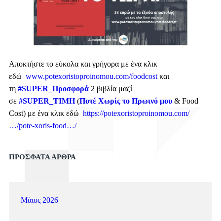
Αποκτήστε το εύκολα και γρήγορα με ένα κλικ
εδώ
www.potexoristoproinomou.com/foodcost
και
τη
#SUPER_Προσφορά
2 βιβλία μαζί
σε
#SUPER_TIMH
(
Ποτέ Χωρίς το Πρωινό μο
υ
& Food
Cost) με ένα κλικ εδώ
https://potexoristoproinomou.com/
…/pote-xoris-food…/
ΠΡΟΣΦΑΤΑ ΑΡΘΡΑ
Μάιος 2026