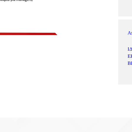
Α
Ί
Ε
Β