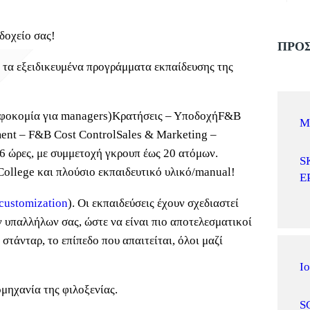
δοχείο σας!
ΠΡΟΣ
 τα εξειδικευμένα προγράμματα εκπαίδευσης της
φοκομία για managers)
Κρατήσεις – Υποδοχή
F&B
Μ
nt – F&B Cost Control
Sales & Marketing –
 6 ώρες, με συμμετοχή γκρουπ έως 20 ατόμων.
S
ollege και πλούσιο εκπαιδευτικό υλικό/manual!
Ε
customization
). Οι εκπαιδεύσεις έχουν σχεδιαστεί
ων υπαλλήλων σας, ώστε να είναι πιο αποτελεσματικοί
 στάνταρ, το επίπεδο που απαιτείται, όλοι μαζί
Ιο
ομηχανία της φιλοξενίας.
S