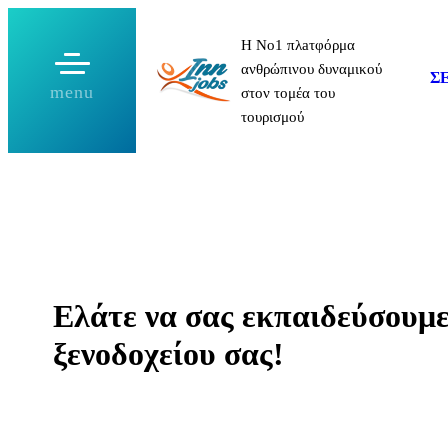
Μετάβαση
Η Νο1 πλaτφόρμα
στο
ανθρώπινου δυναμικού
περιεχόμενο
Σ
menu
στον τομέα του
τουρισμού
Ελάτε να σας εκπαιδεύσουμε
ξενοδοχείου σας!