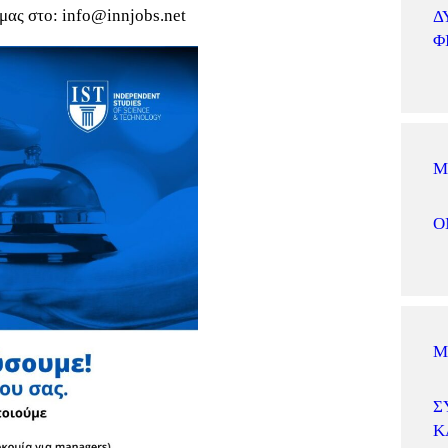
 μας στο:
info@innjobs.net
Δ
Φ
Μ
Ο
Μ
Σ
Κ