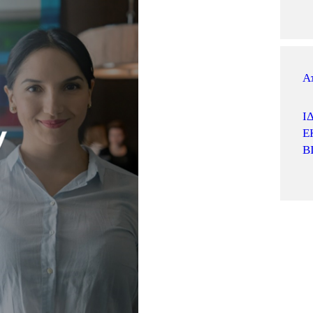
Α
Ί
Ε
Β