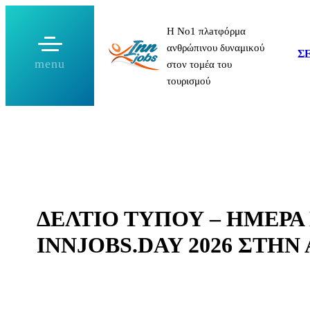
Μετάβαση
Η Νο1 πλaτφόρμα
στο
ανθρώπινου δυναμικού
περιεχόμενο
Σ
menu
στον τομέα του
τουρισμού
ΔΕΛΤΙΟ ΤΥΠΟΥ – ΗΜΕΡΑ
INNJOBS.DAY 2026 ΣΤΗ